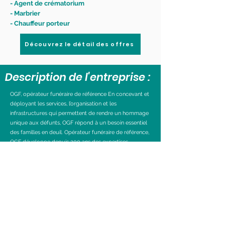
- Agent de crématorium
- Marbrier
- Chauffeur porteur
Découvrez le détail des offres
Description de l'entreprise :
OGF, opérateur funéraire de référence En concevant et
déployant les services, l’organisation et les
infrastructures qui permettent de rendre un hommage
unique aux défunts, OGF répond à un besoin essentiel
des familles en deuil. Opérateur funéraire de référence,
OGF développe depuis 200 ans des expertises
intégrées, dans tous les domaines en lien avec ce cœur
de métier.
Précédent
Suivant
Visiter le site ...