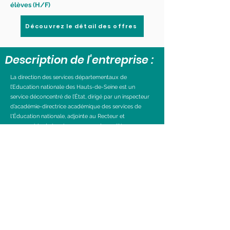
élèves (H/F)
Découvrez le détail des offres
Description de l'entreprise :
La direction des services départementaux de
l’Education nationale des Hauts-de-Seine est un
service déconcentré de l’État, dirigé par un inspecteur
d’académie-directrice académique des services de
l'Éducation nationale, adjointe au Recteur et
responsable de la mise en œuvre des politiques
publiques éducatives dans le département.
Précédent
Suivant
Visiter le site ...
Ville d'Antony © 2026 Organisé par VL.
Parallele