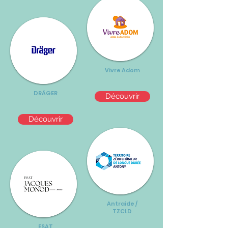
Vivre Adom
DRÄGER
Découvrir
Découvrir
Antraide /
TZCLD
ESAT