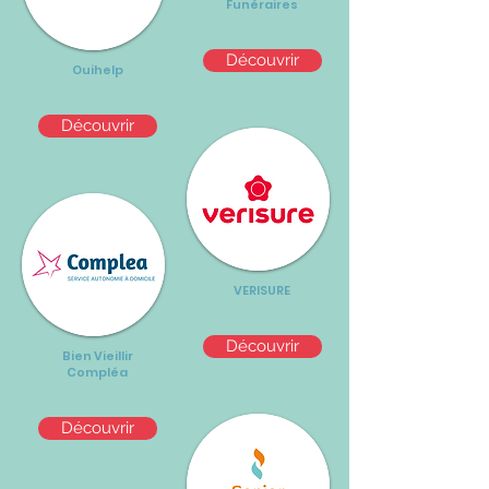
Funéraires
Découvrir
Ouihelp
Découvrir
VERISURE
Découvrir
Bien Vieillir
Compléa
Découvrir