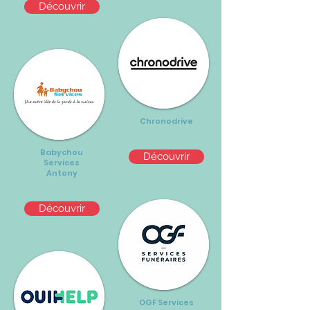
Découvrir
Chronodrive
Babychou
Découvrir
Services
Antony
Découvrir
OGF Services