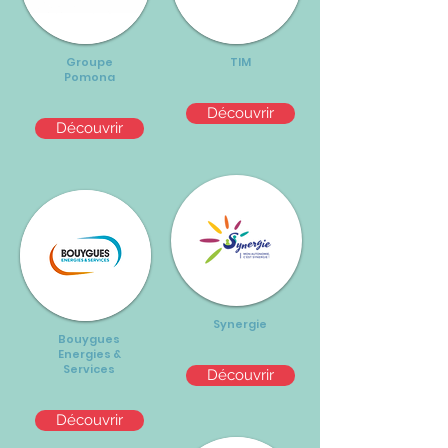
Groupe
TIM
Pomona
Découvrir
Découvrir
Synergie
Bouygues
Energies &
Services
Découvrir
Découvrir