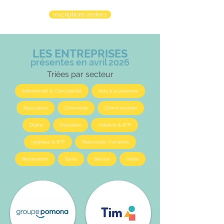
Inscriptions ateliers
LES ENTREPRISES
présentes en avril 2026
Triées par secteur
Administratif & Comptabilité
Aide à la personne
Association
Commerce
Communication
Digital
Education
Industrie & BTP
Ingénieur & BTP
Ressources Humaines
Restauration
Santé
Service
Vente