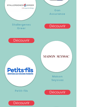
Gan
Assurance
Stallergenes
Découvrir
Greer
Découvrir
Maison
Seyssac
Petit-fils
Découvrir
Découvrir