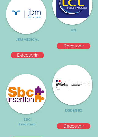
LCL
JBM MEDICAL
Découvrir
Découvrir
DSDEN 92
SBC
Insertion
Découvrir