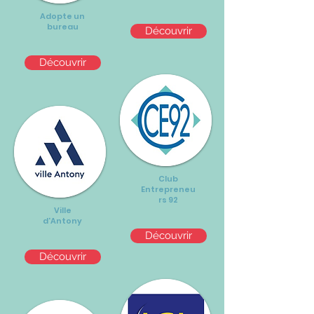
Adopte un
bureau
Découvrir
Découvrir
Club
Entrepreneu
rs 92
Ville
d'Antony
Découvrir
Découvrir