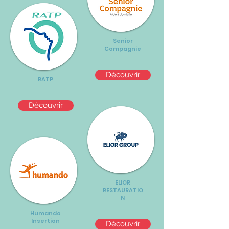
Senior
Compagnie
Découvrir
RATP
Découvrir
ELIOR
RESTAURATIO
N
Humando
Insertion
Découvrir